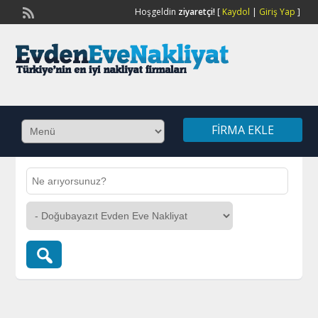
Hoşgeldin
ziyaretçi!
[
Kaydol
|
Giriş Yap
]
FIRMA EKLE