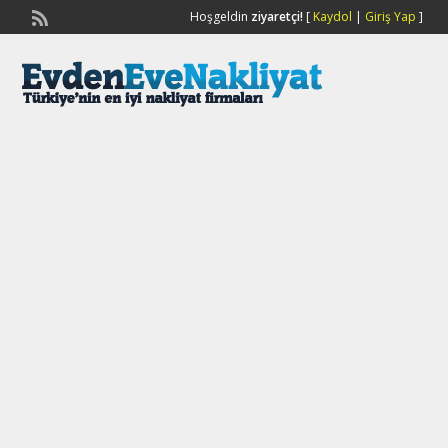
Hoşgeldin
ziyaretçi!
[
Kaydol
|
Giriş Yap
]