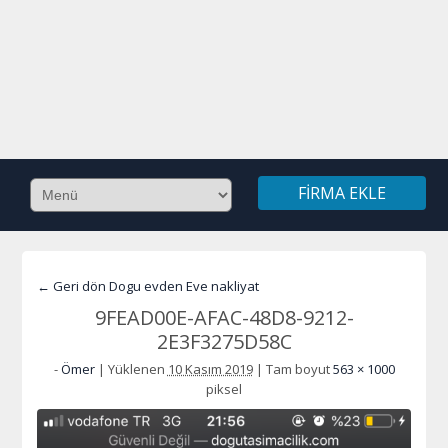
FIRMA EKLE
← Geri dön Dogu evden Eve nakliyat
9FEAD00E-AFAC-48D8-9212-
2E3F3275D58C
-
Ömer
|
Yüklenen
10 Kasım 2019
|
Tam boyut
563 × 1000
piksel