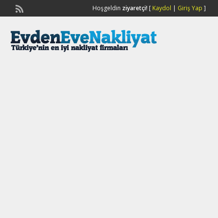
Hoşgeldin
ziyaretçi!
[
Kaydol
|
Giriş Yap
]