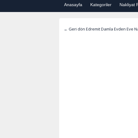
Anasayfa
Kategoriler
Nakliyat F
← Geri dön Edremit Damla Evden Eve Na