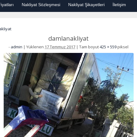
iyatları
Nakliyat Sözleşmesi
Nakliyat Şikayetleri
İletişim
kliyat
damlanakliyat
-
admin
|
Yüklenen
17 Temmuz 2017
|
Tam boyut
425 × 559
piksel