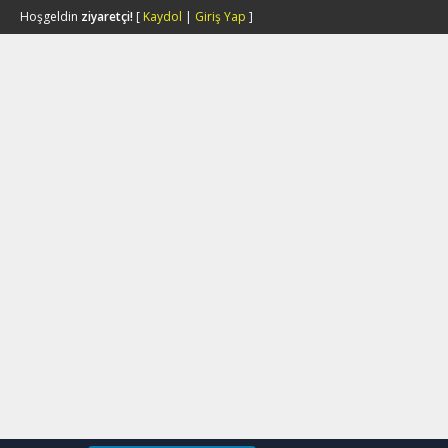
Hoşgeldin
ziyaretçi!
[
Kaydol
|
Giriş Yap
]