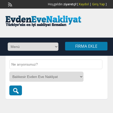
Hoşgeldin
ziyaretçi!
[
Kaydol
|
Giriş Yap
]
FIRMA EKLE