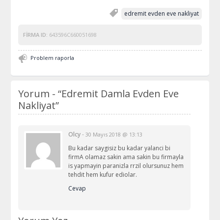
edremit evden eve nakliyat
FIRMA ID:
643596C660051698
Problem raporla
Yorum -
“Edremit Damla Evden Eve
Nakliyat”
Olcy
-
30 Mayıs 2018 @ 13:13
Bu kadar saygisiz bu kadar yalanci bi
firmA olamaz sakin ama sakin bu firmayla
is yapmayin paranizla rrzil olursunuz hem
tehdit hem kufur ediolar.
Cevap