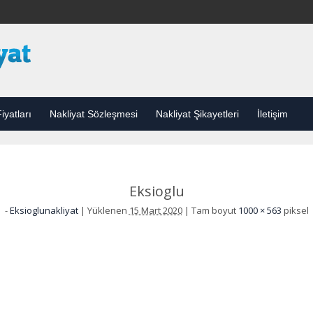
iyatları
Nakliyat Sözleşmesi
Nakliyat Şikayetleri
İletişim
Eksioglu
-
Eksioglunakliyat
|
Yüklenen
15 Mart 2020
|
Tam boyut
1000 × 563
piksel