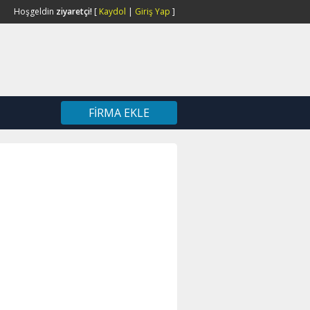
Hoşgeldin
ziyaretçi!
[
Kaydol
|
Giriş Yap
]
FIRMA EKLE