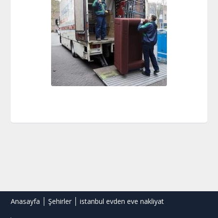
Anasayfa
Şehirler
istanbul evden eve nakliyat