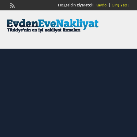
Hoşgeldin
ziyaretçi!
[
Kaydol
|
Giriş Yap
]