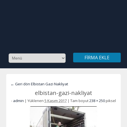
FIRMA EKLE
← Geri dön Elbistan Gazi Nakliyat
elbistan-gazi-nakliyat
-
admin
|
Yüklenen
5 Kasım 2017
|
Tam boyut
238 × 250
piksel