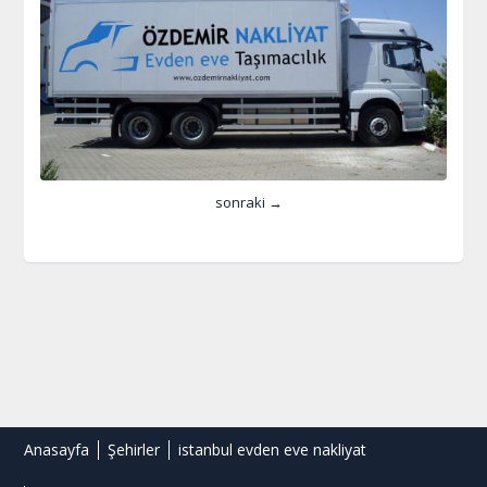
sonraki →
Anasayfa
Şehirler
istanbul evden eve nakliyat