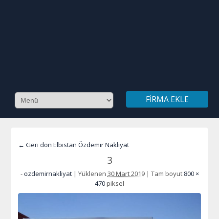
FIRMA EKLE
← Geri dön Elbistan Özdemir Nakliyat
3
-
ozdemirnakliyat
|
Yüklenen
30 Mart 2019
|
Tam boyut
800 ×
470
piksel