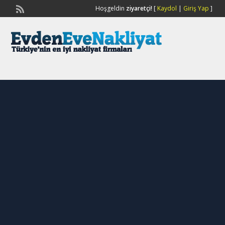
Hoşgeldin
ziyaretçi!
[
Kaydol
|
Giriş Yap
]