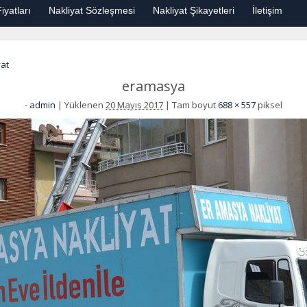
iyatları
Nakliyat Sözleşmesi
Nakliyat Şikayetleri
İletişim
at
eramasya
-
admin
|
Yüklenen
20 Mayıs 2017
|
Tam boyut
688 × 557
piksel