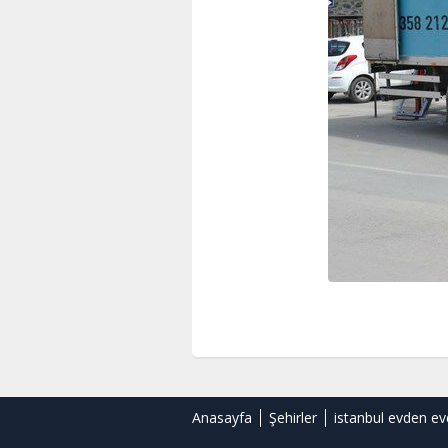
Anasayfa
Şehirler
istanbul evden ev