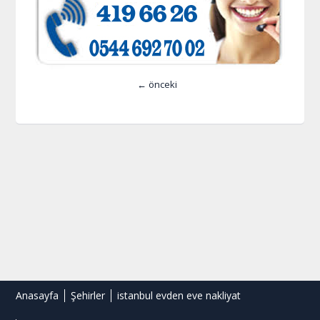
← önceki
Anasayfa
Şehirler
istanbul evden eve nakliyat