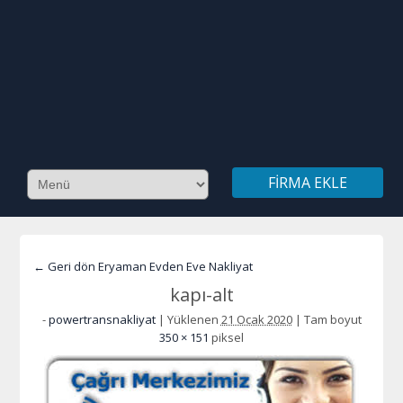
FIRMA EKLE
← Geri dön Eryaman Evden Eve Nakliyat
kapı-alt
-
powertransnakliyat
|
Yüklenen
21 Ocak 2020
|
Tam boyut
350 × 151
piksel