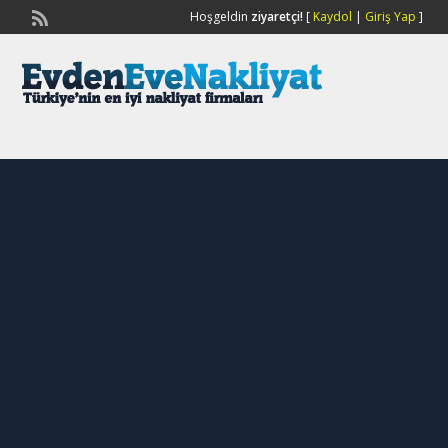
Hoşgeldin
ziyaretçi!
[
Kaydol
|
Giriş Yap
]