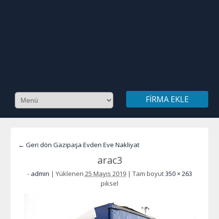
FIRMA EKLE
← Geri dön Gazipaşa Evden Eve Nakliyat
arac3
-
admin
|
Yüklenen
25 Mayıs 2019
|
Tam boyut
350 × 263
piksel