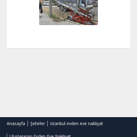
Anasayfa
Şehirler
istanbul evden eve nakliyat
Uluslararası Evden Eve Nakliyat