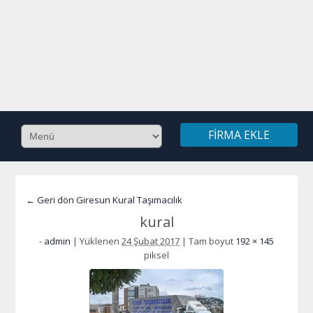
FIRMA EKLE
← Geri dön Giresun Kural Taşımacılık
kural
-
admin
|
Yüklenen
24 Şubat 2017
|
Tam boyut
192 × 145
piksel