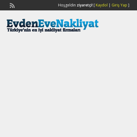
Hoşgeldin
ziyaretçi!
[
Kaydol
|
Giriş Yap
]