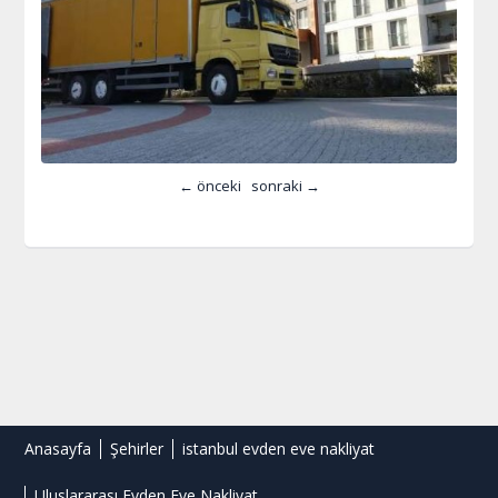
← önceki
sonraki →
Anasayfa
Şehirler
istanbul evden eve nakliyat
Uluslararası Evden Eve Nakliyat