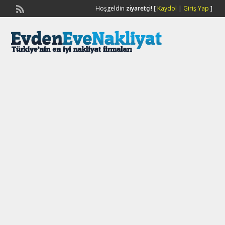
Hoşgeldin
ziyaretçi!
[
Kaydol
|
Giriş Yap
]