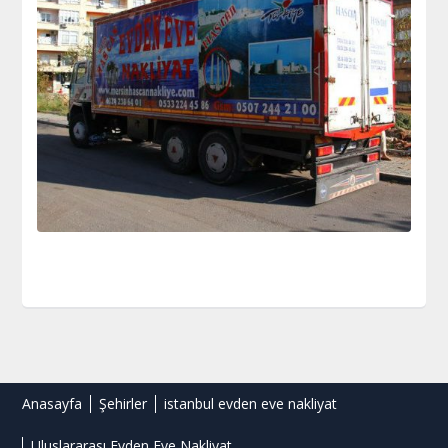
Anasayfa
Şehirler
istanbul evden eve nakliyat
Uluslararası Evden Eve Nakliyat