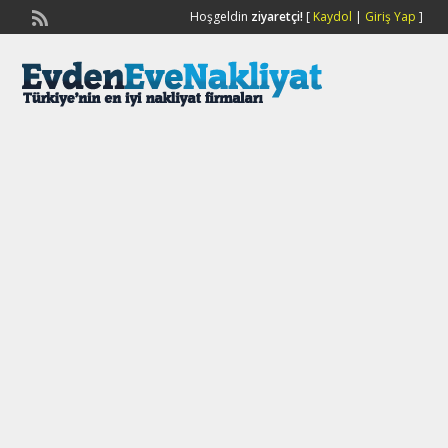
Hoşgeldin
ziyaretçi!
[
Kaydol
|
Giriş Yap
]