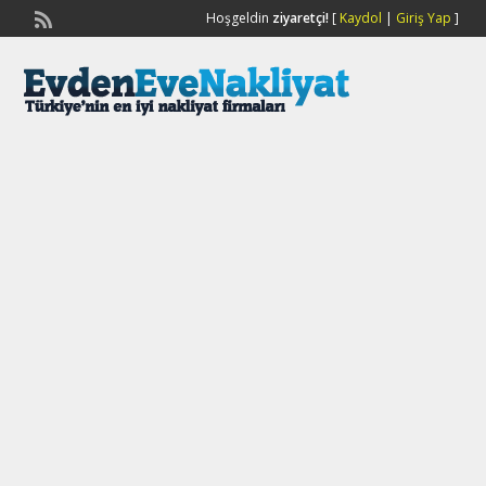
Hoşgeldin
ziyaretçi!
[
Kaydol
|
Giriş Yap
]