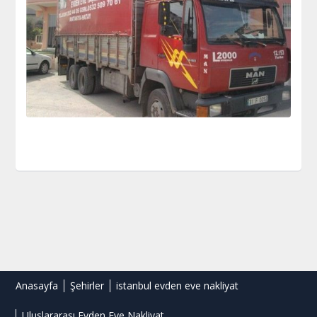
Anasayfa
Şehirler
istanbul evden eve nakliyat
Uluslararası Evden Eve Nakliyat