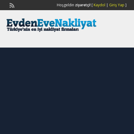
Hoşgeldin
ziyaretçi!
[
Kaydol
|
Giriş Yap
]