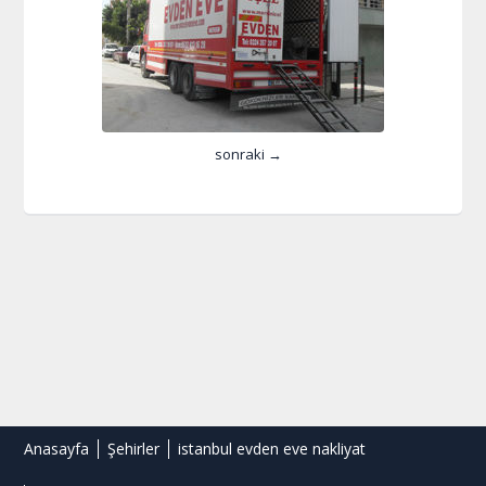
sonraki →
Anasayfa
Şehirler
istanbul evden eve nakliyat