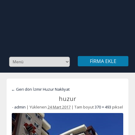
FIRMA EKLE
← Geri dön İzmir Huzur Nakliyat
huzur
-
admin
|
Yüklenen
24 Mart 2017
|
Tam boyut
370 × 493
piksel