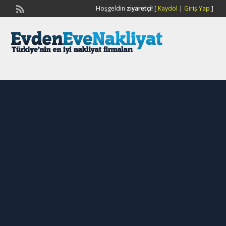
Hoşgeldin
ziyaretçi!
[
Kaydol
|
Giriş Yap
]