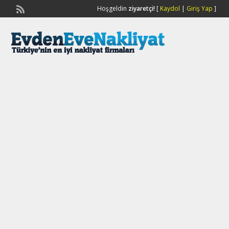
Hoşgeldin
ziyaretçi!
[
Kaydol
|
Giriş Yap
]