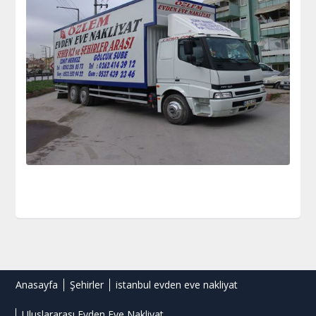
Anasayfa
Şehirler
istanbul evden eve nakliyat
Uluslararası Evden Eve Nakliyat