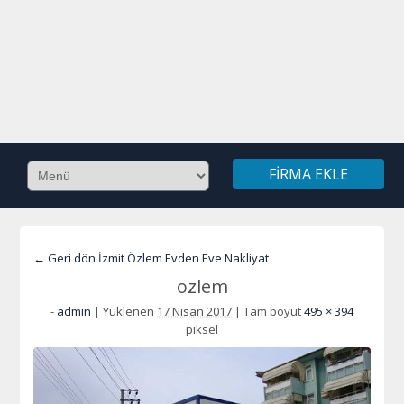
FIRMA EKLE
← Geri dön İzmit Özlem Evden Eve Nakliyat
ozlem
-
admin
|
Yüklenen
17 Nisan 2017
|
Tam boyut
495 × 394
piksel