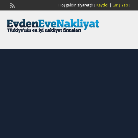
Hoşgeldin
ziyaretçi!
[
Kaydol
|
Giriş Yap
]