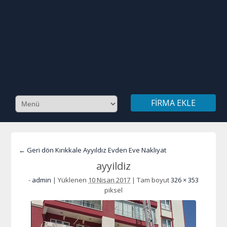
FIRMA EKLE
← Geri dön Kırıkkale Ayyıldız Evden Eve Nakliyat
ayyildiz
-
admin
|
Yüklenen
10 Nisan 2017
|
Tam boyut
326 × 353
piksel