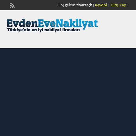
Hoşgeldin
ziyaretçi!
[
Kaydol
|
Giriş Yap
]