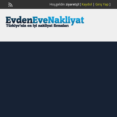
Hoşgeldin
ziyaretçi!
[
Kaydol
|
Giriş Yap
]