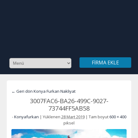
FIRMA EKLE
← Geri dön Konya Furkan Nakliyat
3007FAC6-BA26-499C-9027-
73744FF5AB58
-
Konyafurkan
|
Yüklenen
28 Mart 2019
|
Tam boyut
600 × 400
piksel