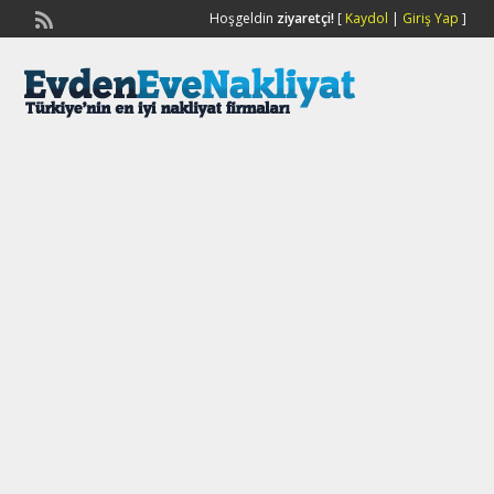
Hoşgeldin
ziyaretçi!
[
Kaydol
|
Giriş Yap
]