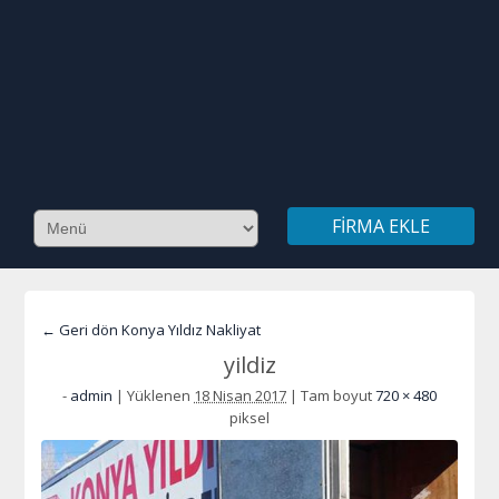
FIRMA EKLE
← Geri dön Konya Yıldız Nakliyat
yildiz
-
admin
|
Yüklenen
18 Nisan 2017
|
Tam boyut
720 × 480
piksel