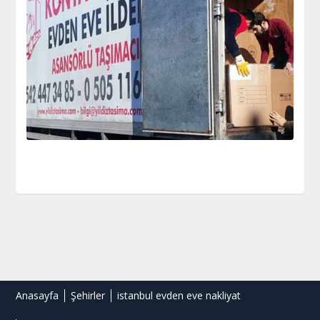
Anasayfa
Şehirler
istanbul evden eve nakliyat