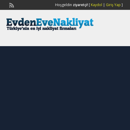
Hoşgeldin
ziyaretçi!
[
Kaydol
|
Giriş Yap
]