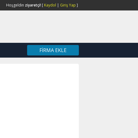
Hoşgeldin
ziyaretçi!
[
Kaydol
|
Giriş Yap
]
FIRMA EKLE