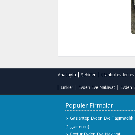
Anasayfa
Şehirler
istanbul evden ev
Linkler
Evden Eve Nakliyat
Evden E
Popüler Firmalar
Gaziantep Evden Eve Taşımacılık
(1 gösterim)
Egetur Evden Eve Nakliyat