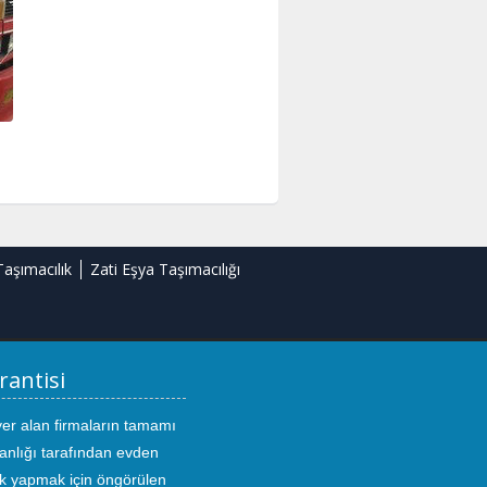
Taşımacılık
Zati Eşya Taşımacılığı
rantisi
yer alan firmaların tamamı
anlığı tarafından evden
ık yapmak için öngörülen