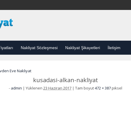
iyatları
Nakliyat Sözleşmesi
Nakliyat Şikayetleri
İletişim
vden Eve Nakliyat
kusadasi-alkan-nakliyat
-
admin
|
Yüklenen
23 Haziran 2017
|
Tam boyut
472 × 387
piksel