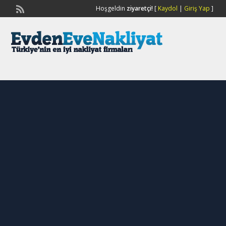
Hoşgeldin
ziyaretçi!
[
Kaydol
|
Giriş Yap
]