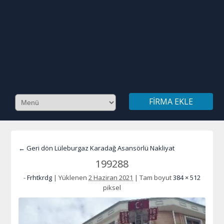
FIRMA EKLE
← Geri dön Lüleburgaz Karadağ Asansörlü Nakliyat
199288
-
Frhtkrdg
|
Yüklenen
2 Haziran 2021
|
Tam boyut
384 × 512
piksel