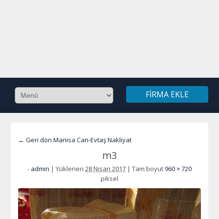
FIRMA EKLE
← Geri dön Manisa Can-Evtaş Nakliyat
m3
-
admin
|
Yüklenen
28 Nisan 2017
|
Tam boyut
960 × 720
piksel