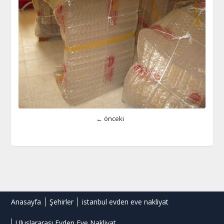
← önceki
Anasayfa
Şehirler
istanbul evden eve nakliyat
Uluslararası Evden Eve Nakliyat