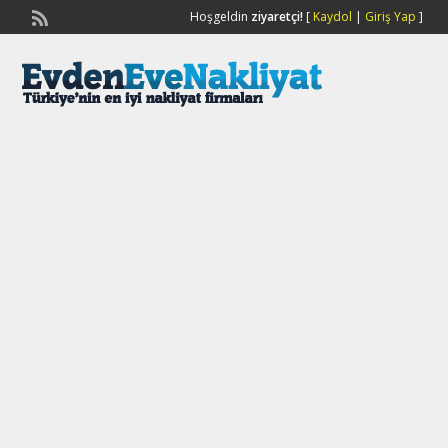
Hoşgeldin
ziyaretçi!
[
Kaydol
|
Giriş Yap
]