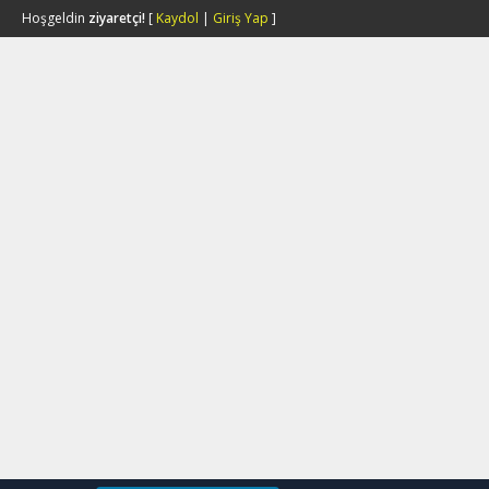
Hoşgeldin
ziyaretçi!
[
Kaydol
|
Giriş Yap
]