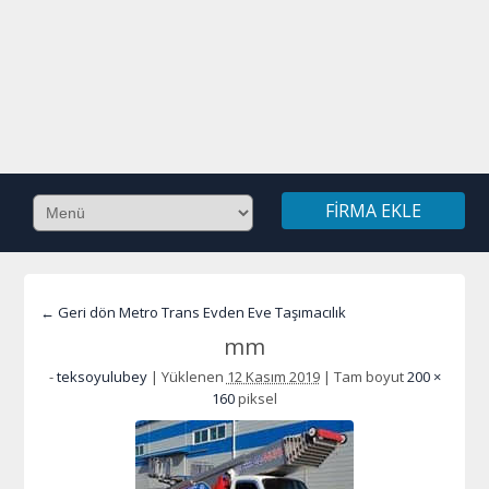
FIRMA EKLE
← Geri dön Metro Trans Evden Eve Taşımacılık
mm
-
teksoyulubey
|
Yüklenen
12 Kasım 2019
|
Tam boyut
200 ×
160
piksel