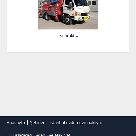
sonraki →
Anasayfa
Şehirler
istanbul evden eve nakliyat
Uluslararası Evden Eve Nakliyat