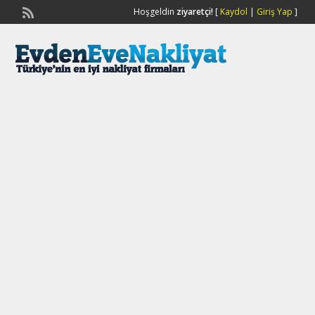
Hoşgeldin
ziyaretçi!
[
Kaydol
|
Giriş Yap
]