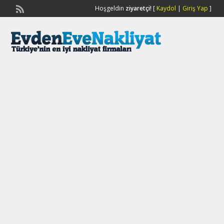
Hoşgeldin
ziyaretçi!
[
Kaydol
|
Giriş Yap
]