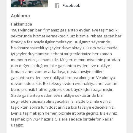
Facebook
Açıklama
Hakkımızda
1981 yılından beri firmamız gaziantep evden eve taşımacılık
sektöründe hizmet vermektedir. Biz bizimle irtibata geçen her
firmayla fazlasıyla ilgilenmekteyiz. Bu ilgimiz sayesinde
hakkımızdasürekli iyi şeyler duymaktayız. Bizim hakkımızda
iyi şeyler duymamızın sebebi müşterilerimize her zaman
memnun etmiş olmamızdır. Müşteri memnuniyetinin paradan
dah değerli olduğunu bile gaziantep evden eve nakliye
firmamız her zaman arkadaşa, dosta tavsiye edilen
gaziantep evden eve nakliyat firması olmuştur. Ve olmaya
devam edecektir. Biz teksoy evden eve nakliyat her zaman
bunu prensib haline getirerek bu büyük işleri başarmıştır.
Sizde gaziantep evden eve nakliye sektöründe bizi
seçmekten pişman olmayacaksınız. Sizde bizimle evinizi
taşıdıktan sonra tüm dostlarınıza bizi tavsiye edeceksiniz.
Evinizi taşımak için hemen bizimle irtibata geçiniz. Biz eviniz
taşımak için 7/24 hazırız. Sizlere sadece bir telefon kadar
uzağız.