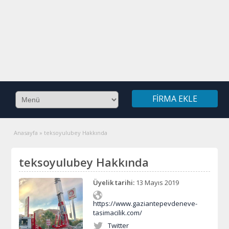
FIRMA EKLE
Anasayfa
»
teksoyulubey Hakkında
teksoyulubey Hakkında
Üyelik tarihi:
13 Mayıs 2019
https://www.gaziantepevdeneve-
tasimacilik.com/
Twitter