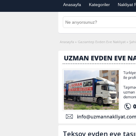
Anasayfa
Kategoriler
Nakliyat F
Anasayfa
»
Gaziantep Evden Eve Nakliyat
»
Şah
Teksoy evden eve taşı