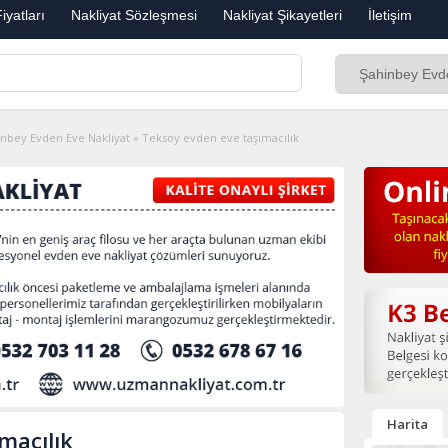
iyatları
Nakliyat Sözleşmesi
Nakliyat Şikayetleri
İletişim
inbey Evden Eve Nakliyat
»
Teksoy evden eve taşımacılık
Harita
macılık