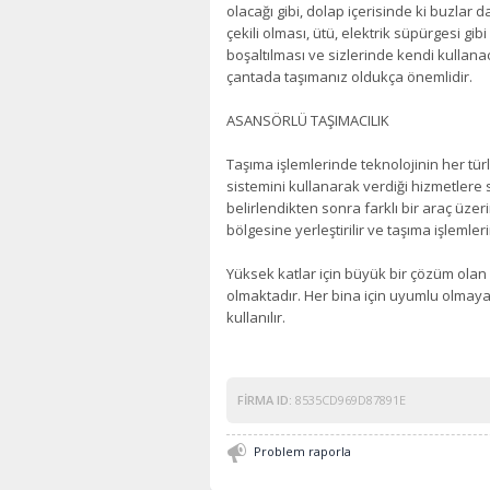
olacağı gibi, dolap içerisinde ki buzlar da
çekili olması, ütü, elektrik süpürgesi gib
boşaltılması ve sizlerinde kendi kullanaca
çantada taşımanız oldukça önemlidir.
ASANSÖRLÜ TAŞIMACILIK
Taşıma işlemlerinde teknolojinin her t
sistemini kullanarak verdiği hizmetlere
belirlendikten sonra farklı bir araç ü
bölgesine yerleştirilir ve taşıma işlemler
Yüksek katlar için büyük bir çözüm olan 
olmaktadır. Her bina için uyumlu olmay
kullanılır.
FIRMA ID:
8535CD969D87891E
Problem raporla