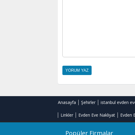
Anasayfa
Şehirler
istanbul evden ev
Linkler
Evden Eve Nakliyat
Evden E
Popüler Firmalar