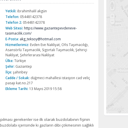
Yetkili:
ibrahimhalil akgün
Telefon:
05448142378
Telefon 2:
05448142378
Web Sitesi:
https://www.gaziantepevdeneve-
tasimacilik.com/
E-Posta:
akg_teksoy@hotmail.com
Hizmetlerimiz:
Evden Eve Nakliyat, Ofis Taşımacılığı,
Asansörlü Taşımacılık, Sigortalı Taşımacılık, Şehiriçi
Nakliyat, Şehirlerarası Nakliyat
Ülke:
Türkiye
Şehir:
Gaziantep
İlçe:
şahinbey
Cadde / Sokak:
düğmeci mahallesi istasyon cad veliç
pasajı kat.no.217
Ekleme Tarihi:
13 Mayıs 2019 15:58
lması gerekenler ise ilk olarak buzdolabının fişinin
uzdolabı içerisinde ki gazların dibi çökmesinin sağlıklı