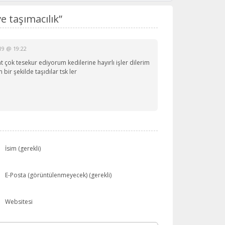
e taşımacılık”
19 @ 19:22
 çok tesekur ediyorum kedilerine hayırlı işler dilerim
bir şekilde taşıdılar tsk ler
İsim (gerekli)
E-Posta (görüntülenmeyecek) (gerekli)
Websitesi