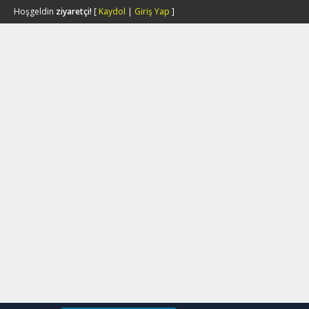
Hoşgeldin
ziyaretçi!
[
Kaydol
|
Giriş Yap
]