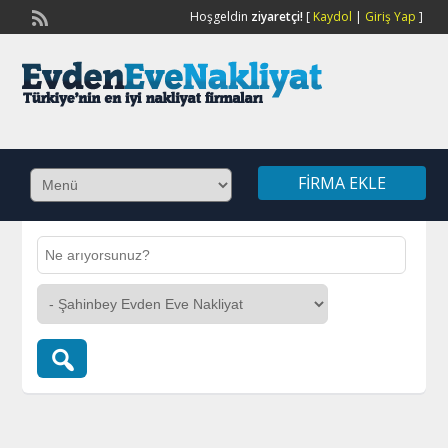
Hoşgeldin
ziyaretçi!
[
Kaydol
|
Giriş Yap
]
FIRMA EKLE