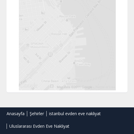
Anasayfa
Şehirler
istanbul evden eve nakliyat
Uluslararası Evden Eve Nakliyat