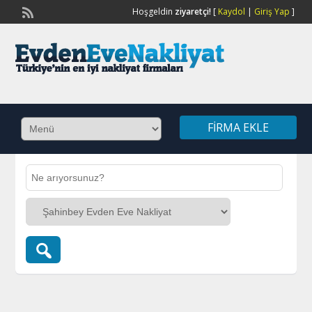
Hoşgeldin
ziyaretçi!
[
Kaydol
|
Giriş Yap
]
FIRMA EKLE