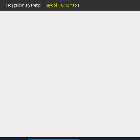
Hoşgeldin
ziyaretçi!
[
Kaydol
|
Giriş Yap
]