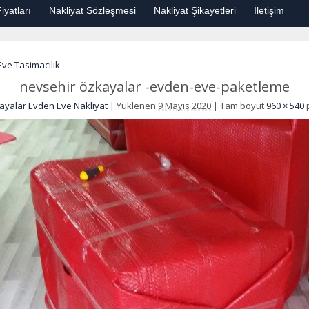
iyatları
Nakliyat Sözleşmesi
Nakliyat Şikayetleri
İletişim
ve Tasimacilik
nevsehir özkayalar -evden-eve-paketleme
ayalar Evden Eve Nakliyat
|
Yüklenen
9 Mayıs 2020
|
Tam boyut
960 × 540
p