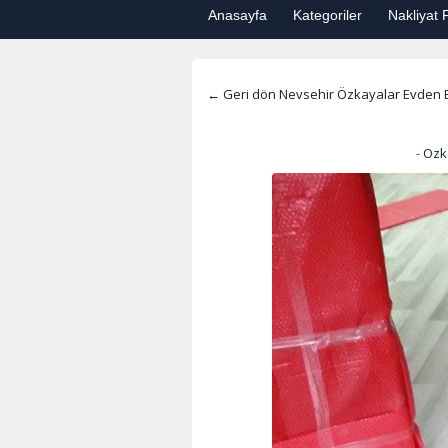
Anasayfa
Kategoriler
Nakliyat F
← Geri dön Nevsehir Özkayalar Evden E
-
Ozk