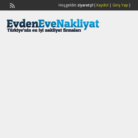
Hoşgeldin
ziyaretçi!
[
Kaydol
|
Giriş Yap
]