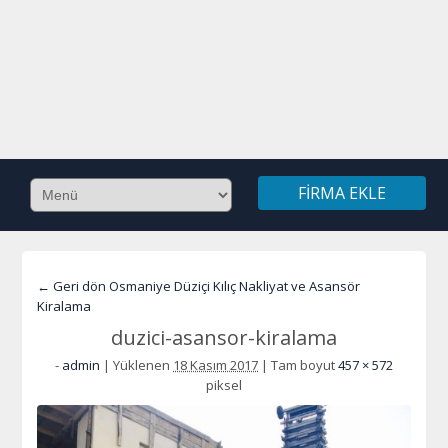
FIRMA EKLE
← Geri dön Osmaniye Düziçi Kılıç Nakliyat ve Asansör
Kiralama
duzici-asansor-kiralama
-
admin
|
Yüklenen
18 Kasım 2017
|
Tam boyut
457 × 572
piksel