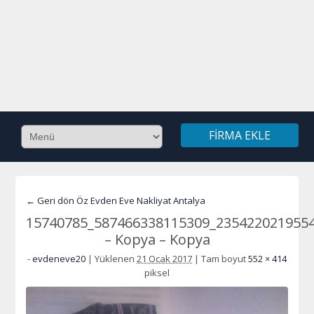
FIRMA EKLE
← Geri dön Öz Evden Eve Nakliyat Antalya
15740785_587466338115309_235422021955
– Kopya – Kopya
-
evdeneve20
|
Yüklenen
21 Ocak 2017
|
Tam boyut
552 × 414
piksel