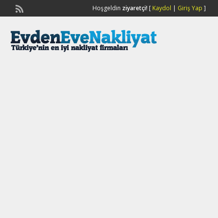
Hoşgeldin
ziyaretçi!
[
Kaydol
|
Giriş Yap
]