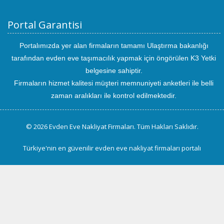
Portal Garantisi
Portalımızda yer alan firmaların tamamı Ulaştırma bakanlığı
tarafından evden eve taşımacılık yapmak için öngörülen K3 Yetki
belgesine sahiptir.
Firmaların hizmet kalitesi müşteri memnuniyeti anketleri ile belli
zaman aralıkları ile kontrol edilmektedir.
© 2026 Evden Eve Nakliyat Firmaları. Tüm Hakları Saklıdır.
Türkiye'nin en güvenilir evden eve nakliyat firmaları portalı
uluslararası
evden
eve
taşımacılık
kayseri
evden
eve