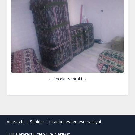
← önceki
sonraki →
Anasayfa
Şehirler
istanbul evden eve nakliyat
Uluslararası Evden Eve Nakliyat