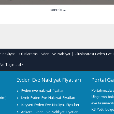
sonraki →
e nakliyat
Uluslararası Evden Eve Nakliyat
Uluslararası Evden Eve 
ve Taşımacılık
Evden Eve Nakliyat Fiyatları
Portal Ga
Evden eve nakliyat fiyatları
Portalımızda 
Ulaştırma bak
rim)
İzmir Evden Eve Nakliyat Fiyatları
eve taşımacıl
Kayseri Evden Eve Nakliyat Fiyatları
K3 Yetki belge
Ankara Evden Eve Nakliyat Fiyatları