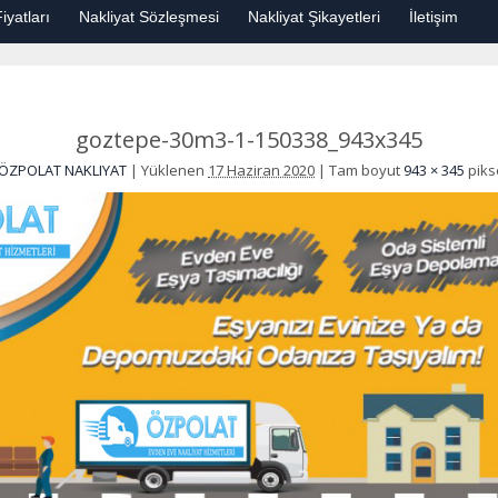
iyatları
Nakliyat Sözleşmesi
Nakliyat Şikayetleri
İletişim
goztepe-30m3-1-150338_943x345
ÖZPOLAT NAKLIYAT
|
Yüklenen
17 Haziran 2020
|
Tam boyut
943 × 345
piks