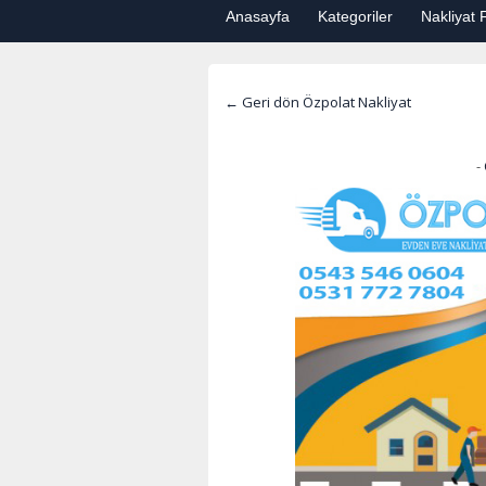
Anasayfa
Kategoriler
Nakliyat F
← Geri dön Özpolat Nakliyat
-