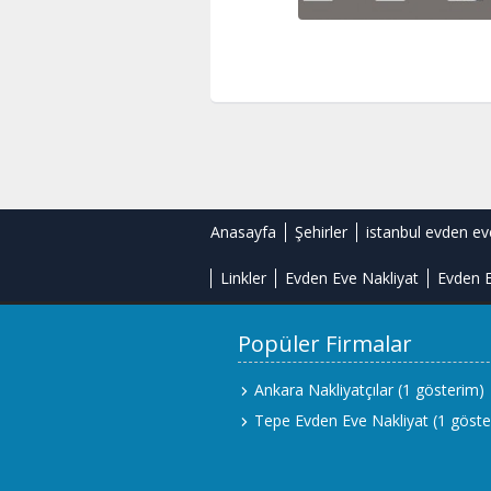
Anasayfa
Şehirler
istanbul evden ev
Linkler
Evden Eve Nakliyat
Evden E
Popüler Firmalar
Ankara Nakliyatçılar
(1 gösterim)
Tepe Evden Eve Nakliyat
(1 göste