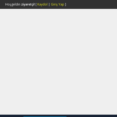
Hoşgeldin
ziyaretçi!
[
Kaydol
|
Giriş Yap
]