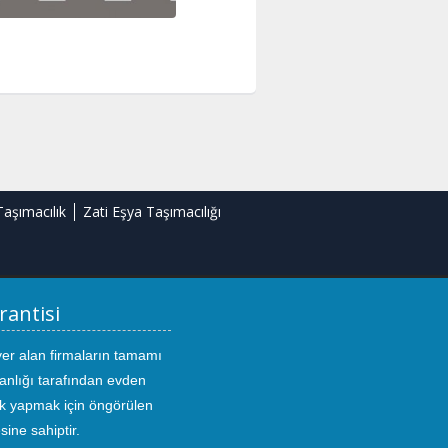
Taşımacılık
Zati Eşya Taşımacılığı
rantisi
yer alan firmaların tamamı
anlığı tarafından evden
ık yapmak için öngörülen
sine sahiptir.