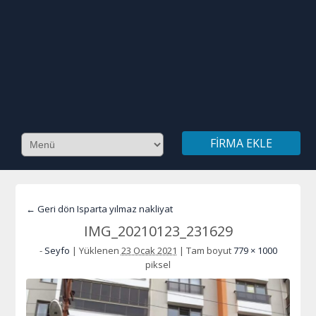
FIRMA EKLE
← Geri dön Isparta yılmaz nakliyat
IMG_20210123_231629
-
Seyfo
|
Yüklenen
23 Ocak 2021
|
Tam boyut
779 × 1000
piksel