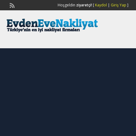
Hoşgeldin
ziyaretçi!
[
Kaydol
|
Giriş Yap
]