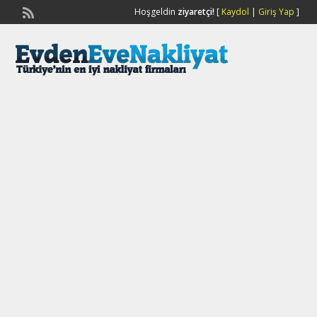
Hoşgeldin
ziyaretçi!
[
Kaydol
|
Giriş Yap
]