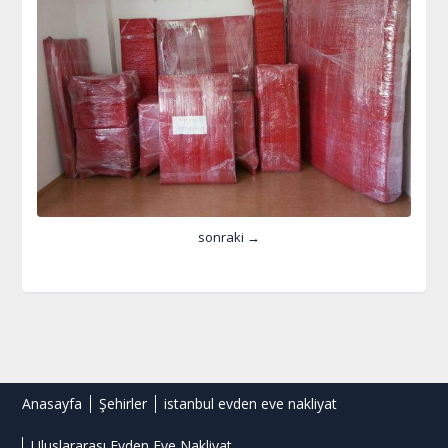
sonraki →
Anasayfa
Şehirler
istanbul evden eve nakliyat
Uluslararası Evden Eve Nakliyat