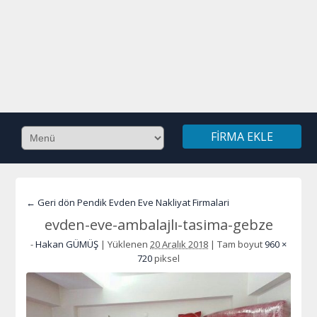
FIRMA EKLE
← Geri dön Pendik Evden Eve Nakliyat Firmalari
evden-eve-ambalajlı-tasima-gebze
-
Hakan GÜMÜŞ
|
Yüklenen
20 Aralık 2018
|
Tam boyut
960 ×
720
piksel