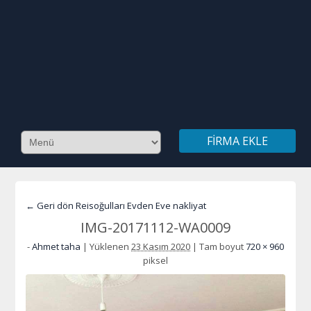
FIRMA EKLE
← Geri dön Reisoğulları Evden Eve nakliyat
IMG-20171112-WA0009
-
Ahmet taha
|
Yüklenen
23 Kasım 2020
|
Tam boyut
720 × 960
piksel