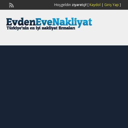
Hoşgeldin
ziyaretçi!
[
Kaydol
|
Giriş Yap
]