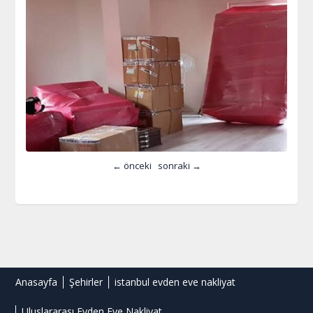
← önceki
sonraki →
Anasayfa
Şehirler
istanbul evden eve nakliyat
Uluslararası Evden Eve Nakliyat