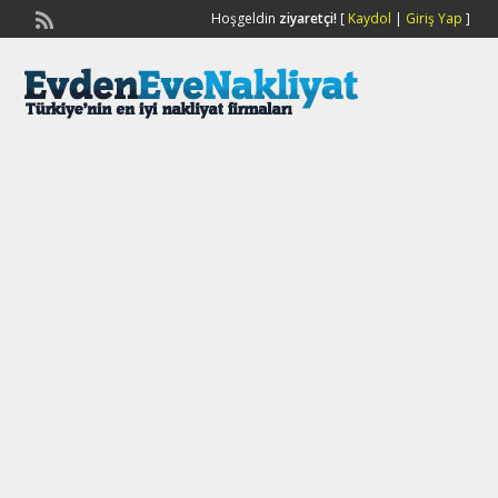
Hoşgeldin
ziyaretçi!
[
Kaydol
|
Giriş Yap
]