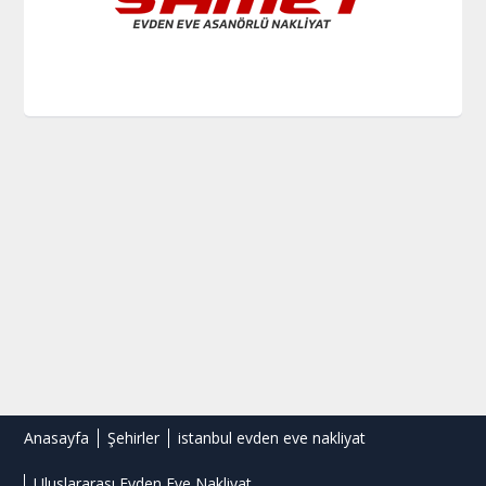
Anasayfa
Şehirler
istanbul evden eve nakliyat
Uluslararası Evden Eve Nakliyat