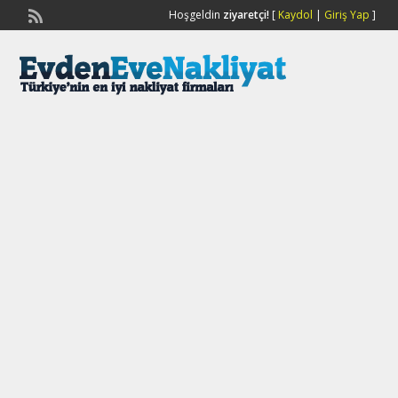
Hoşgeldin
ziyaretçi!
[
Kaydol
|
Giriş Yap
]