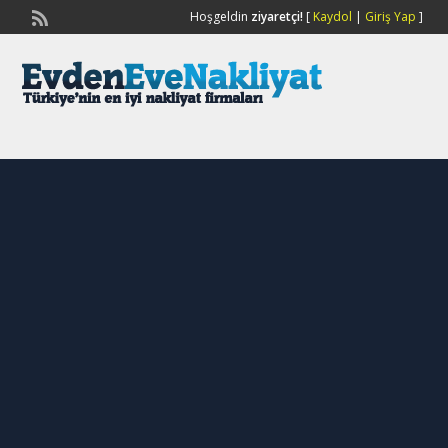
Hoşgeldin
ziyaretçi!
[
Kaydol
|
Giriş Yap
]