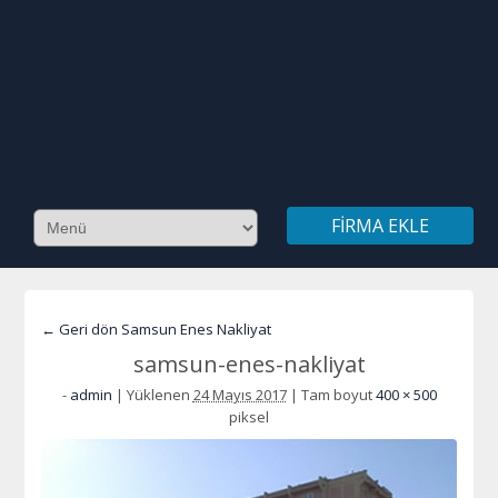
FIRMA EKLE
← Geri dön Samsun Enes Nakliyat
samsun-enes-nakliyat
-
admin
|
Yüklenen
24 Mayıs 2017
|
Tam boyut
400 × 500
piksel