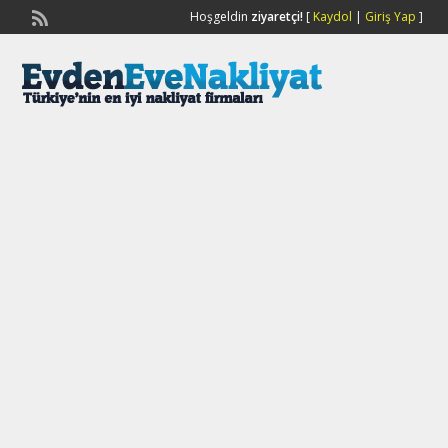
Hoşgeldin
ziyaretçi!
[
Kaydol
|
Giriş Yap
]