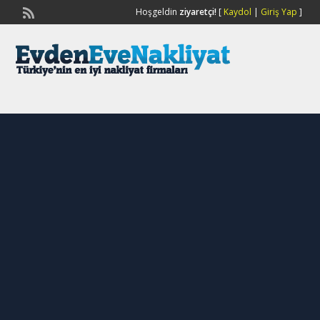
Hoşgeldin
ziyaretçi!
[
Kaydol
|
Giriş Yap
]