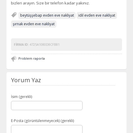
bizleri arayın. Size bir telefon kadar yakınız.
beytüşşebap evden eve nakliyat
idil evden eve nakliyat
şırnak evden eve nakliyat
FIRMA ID:
4725A1080D8CFB81
Problem raporla
Yorum Yaz
İsim (gerekli)
E-Posta (görüntülenmeyecek) (gerekli)