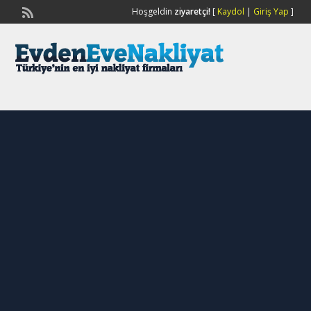
Hoşgeldin
ziyaretçi!
[
Kaydol
|
Giriş Yap
]