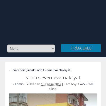
FIRMA EKLE
← Geri dön Şırnak Fatih Evden Eve Nakliyat
sirnak-even-eve-nakliyat
-
admin
|
Yüklenen
18 Kasım 2017
|
Tam boyut
425 × 398
piksel