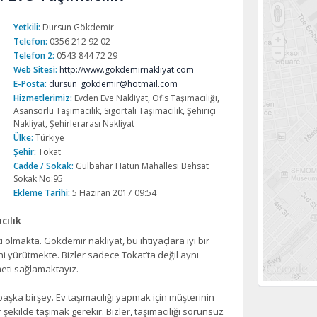
Yetkili:
Dursun Gökdemir
Telefon:
0356 212 92 02
Telefon 2:
0543 844 72 29
Web Sitesi:
http://www.gokdemirnakliyat.com
E-Posta:
dursun_gokdemir@hotmail.com
Hizmetlerimiz:
Evden Eve Nakliyat, Ofis Taşımacılığı,
Asansörlü Taşımacılık, Sigortalı Taşımacılık, Şehiriçi
Nakliyat, Şehirlerarası Nakliyat
Ülke:
Türkiye
Şehir:
Tokat
Cadde / Sokak:
Gülbahar Hatun Mahallesi Behsat
Sokak No:95
Ekleme Tarihi:
5 Haziran 2017 09:54
ılık
cı olmakta. Gökdemir nakliyat, bu ihtiyaçlara iyi bir
i yürütmekte. Bizler sadece Tokat’ta değil aynı
eti sağlamaktayız.
 başka birşey. Ev taşımacılığı yapmak için müşterinin
şekilde taşımak gerekir. Bizler, taşımacılığı sorunsuz