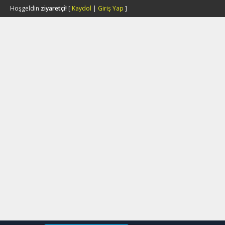
Hoşgeldin
ziyaretçi!
[
Kaydol
|
Giriş Yap
]