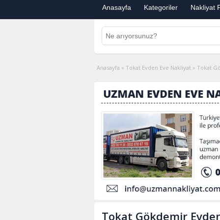
Anasayfa
Kategoriler
Nakliyat F
Anasayfa
»
Tokat Evden Eve Nakliyat
»
Tokat Gö
Tokat Gökdemir Evden