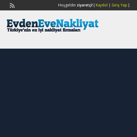
Hoşgeldin
ziyaretçi!
[
Kaydol
|
Giriş Yap
]