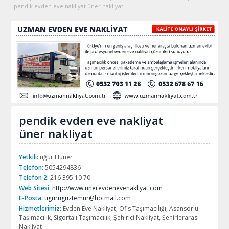
pendik evden eve nakliyat üner nakliyat
pendik evden eve nakliyat
üner nakliyat
Yetkili:
uğur Hüner
Telefon:
5054294836
Telefon 2:
216 395 10 70
Web Sitesi:
http://www.unerevdenevenakliyat.com
E-Posta:
uguruguztemur@hotmail.com
Hizmetlerimiz:
Evden Eve Nakliyat, Ofis Taşımacılığı, Asansörlü
Taşımacılık, Sigortalı Taşımacılık, Şehiriçi Nakliyat, Şehirlerarası
Nakliyat