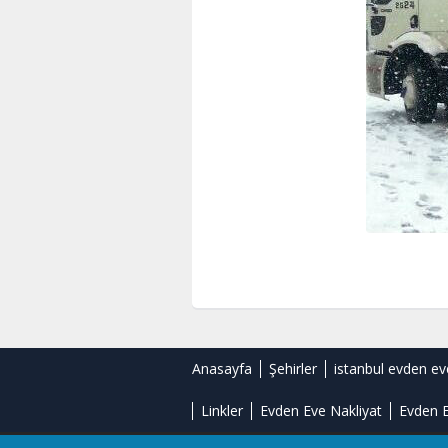
Anasayfa
Şehirler
istanbul evden ev
Linkler
Evden Eve Nakliyat
Evden E