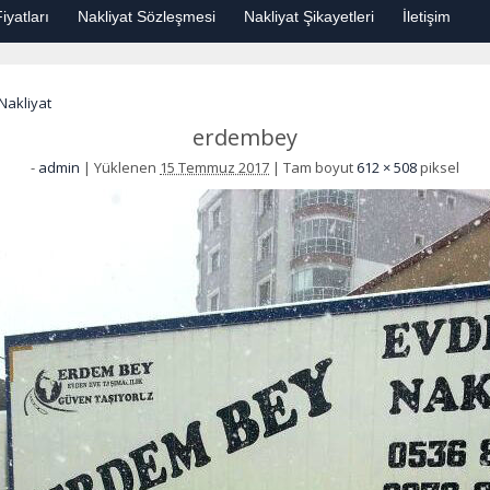
iyatları
Nakliyat Sözleşmesi
Nakliyat Şikayetleri
İletişim
Nakliyat
erdembey
-
admin
|
Yüklenen
15 Temmuz 2017
|
Tam boyut
612 × 508
piksel