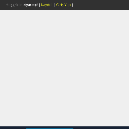
Hoşgeldin
ziyaretçi!
[
Kaydol
|
Giriş Yap
]