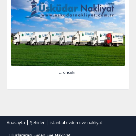
← önceki
Anasayfa
Şehirler
istanbul evden eve nakliyat
Uluslararası Evden Eve Nakliyat