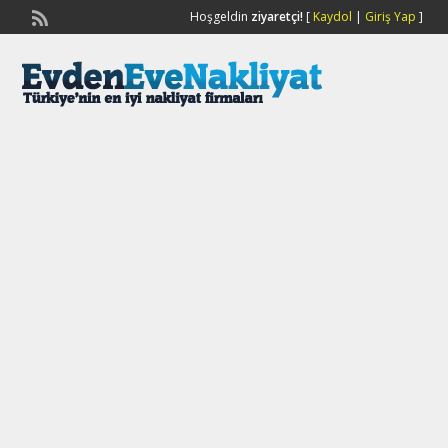
Hoşgeldin
ziyaretçi!
[
Kaydol
|
Giriş Yap
]