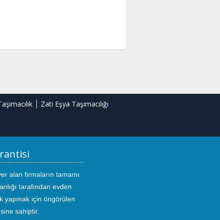
Taşımacılık
Zati Eşya Taşımacılığı
rantisi
yer alan firmaların tamamı
anlığı tarafından evden
ık yapmak için öngörülen
sine sahiptir.