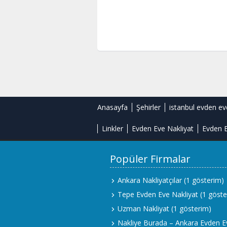
Anasayfa
Şehirler
istanbul evden ev
Linkler
Evden Eve Nakliyat
Evden E
Popüler Firmalar
Ankara Nakliyatçılar
(1 gösterim)
Tepe Evden Eve Nakliyat
(1 göste
Uzman Nakliyat
(1 gösterim)
Nakliye Burada – Ankara Evden E