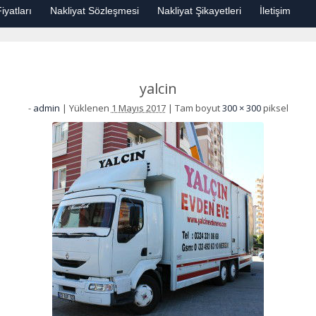
iyatları
Nakliyat Sözleşmesi
Nakliyat Şikayetleri
İletişim
yalcin
-
admin
|
Yüklenen
1 Mayıs 2017
|
Tam boyut
300 × 300
piksel