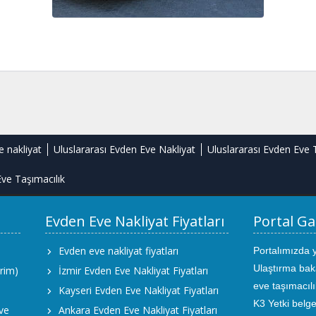
e nakliyat
Uluslararası Evden Eve Nakliyat
Uluslararası Evden Eve 
ve Taşımacılık
Evden Eve Nakliyat Fiyatları
Portal Ga
Evden eve nakliyat fiyatları
Portalımızda 
Ulaştırma bak
rim)
İzmir Evden Eve Nakliyat Fiyatları
eve taşımacıl
Kayseri Evden Eve Nakliyat Fiyatları
K3 Yetki belge
ve
Ankara Evden Eve Nakliyat Fiyatları