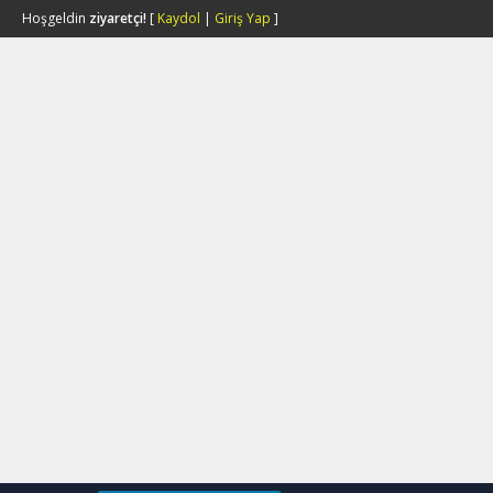
Hoşgeldin
ziyaretçi!
[
Kaydol
|
Giriş Yap
]